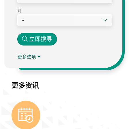
到
-
出发日期
时间
立即搜寻
今天
现在
任何渡轮
更多选项
高速船
普通渡轮
更多资讯