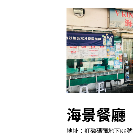
海景餐廳
地址：紅磡碼頭地下
K6
號