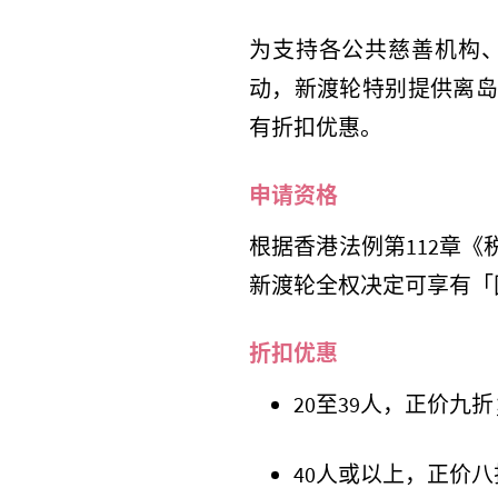
为支持各公共慈善机构
动，新渡轮特别提供离岛
有折扣优惠。
申请资格
根据香港法例第
112
章《
新渡轮全权决定可享有「
折扣优惠
20
至
39
人，正价九折
40
人或以上，正价八